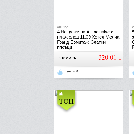
visit.bg
v
4 Нощувки на All Inclusive с
5
плаж след 11.09 Хотел Мелиа
Гранд Ермитаж, Златни
пясъци
R
320.01
Вземи за
€
Купени 0
ТОП