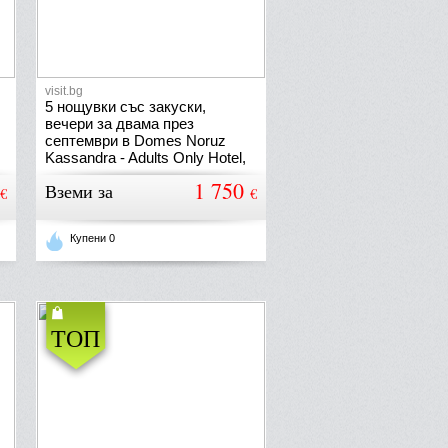
visit.bg
5 нощувки със закуски,
вечери за двама през
септември в Domes Noruz
Kassandra - Adults Only Hotel,
Касандра, Халкидики
1 750
Вземи за
€
€
Купени 0
ТОП