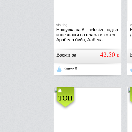
visit.bg
v
Нощувка на All inclusive,чадър
и шезлонги на плажа в хотел
Арабела бийч, Албена
42.50
Вземи за
€
Купени 0
ТОП