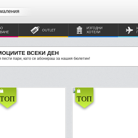
амаления
ВО
ИЗГОДНИ
OUTLET
УВАНЕ
ХОТЕЛИ
МОЦИИТЕ ВСЕКИ ДЕН
 пести пари, като се абонираш за нашия бюлетин!
ТОП
ТОП