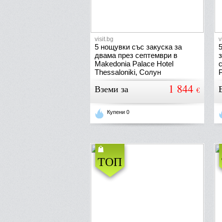
visit.bg
v
5 нощувки със закуска за
двама през септември в
Makedonia Palace Hotel
Thessaloniki, Солун
P
1 844
Вземи за
€
Купени 0
ТОП