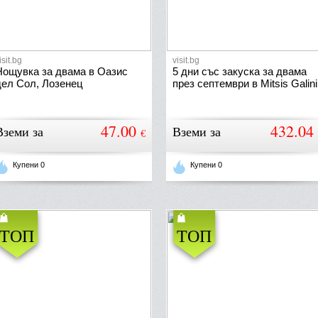
isit.bg
visit.bg
Нощувка за двама в Оазис
5 дни със закуска за двама
дел Сол, Лозенец
през септември в Mitsis Galini
47.00
432.04
Вземи за
Вземи за
€
Купени 0
Купени 0
ТОП
ТОП