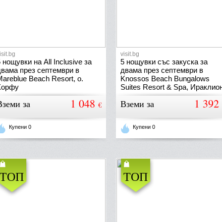
isit.bg
visit.bg
 нощувки на All Inclusive за
5 нощувки със закуска за
двама през септември в
двама през септември в
areblue Beach Resort, о.
Knossos Beach Bungalows
Корфу
Suites Resort & Spa, Ираклион
о. Крит
1 048
1 392
Вземи за
Вземи за
€
Купени 0
Купени 0
ТОП
ТОП