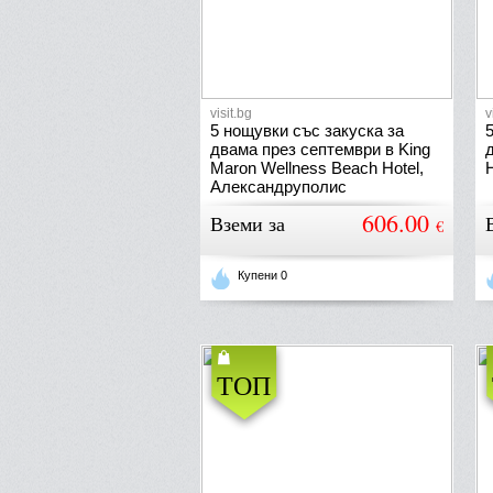
visit.bg
v
5 нощувки със закуска за
двама през септември в King
Maron Wellness Beach Hotel,
Александруполис
606.00
Вземи за
€
Купени 0
ТОП