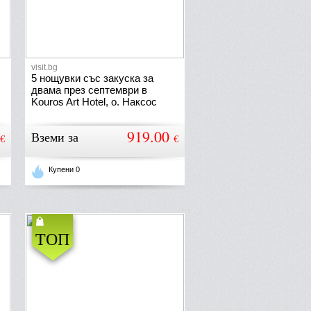
visit.bg
5 нощувки със закуска за
двама през септември в
Kouros Art Hotel, о. Наксос
919.00
Вземи за
€
€
Купени 0
ТОП