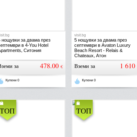
isit.bg
visit.bg
5 нощувки за двама през
5 нощувки за двама през
септември в 4-You Hotel
септември в Avaton Luxury
Apartments, Ситония
Beach Resort - Relais &
Chateaux, Атон
478.00
1 610
Вземи за
Вземи за
€
Купени 0
Купени 0
ТОП
ТОП