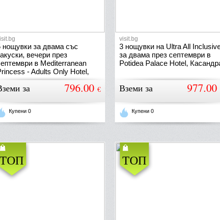
isit.bg
visit.bg
5 нощувки за двама със
3 нощувки на Ultra All Inclusiv
закуски, вечери през
за двама през септември в
септември в Mediterranean
Potidea Palace Hotel, Касандр
rincess - Adults Only Hotel,
Паралия Катерини
796.00
977.00
Вземи за
Вземи за
€
Купени 0
Купени 0
ТОП
ТОП