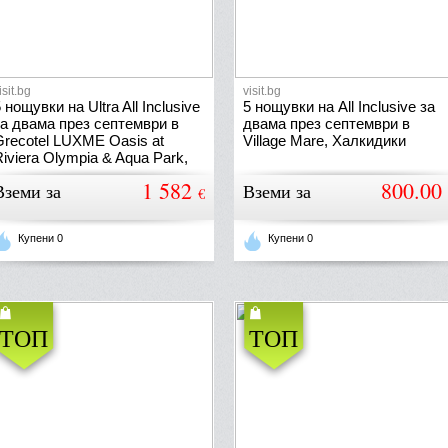
isit.bg
visit.bg
 нощувки на Ultra All Inclusive
5 нощувки на All Inclusive за
за двама през септември в
двама през септември в
Grecotel LUXME Oasis at
Village Mare, Халкидики
iviera Olympia & Aqua Park,
Пелопонес
1 582
800.00
Вземи за
Вземи за
€
Купени 0
Купени 0
ТОП
ТОП