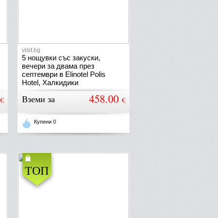
visit.bg
5 нощувки със закуски,
вечери за двама през
септември в Elinotel Polis
Hotel, Халкидики
458.00
Вземи за
€
€
Купени 0
ТОП