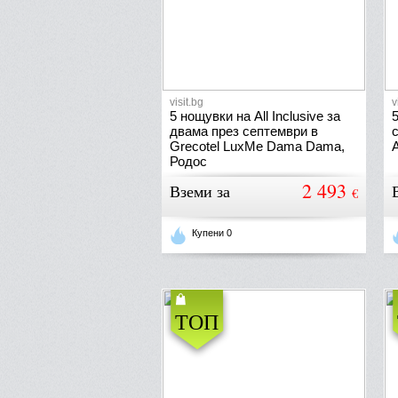
visit.bg
v
5 нощувки на All Inclusive за
двама през септември в
Grecotel LuxMe Dama Dama,
Родос
2 493
Вземи за
€
Купени 0
ТОП