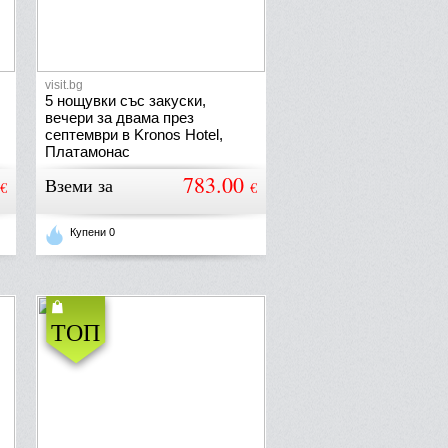
visit.bg
5 нощувки със закуски,
вечери за двама през
септември в Kronos Hotel,
Платамонас
783.00
Вземи за
€
€
Купени 0
ТОП