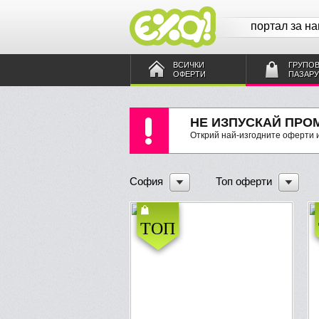
портал за н
ВСИЧКИ
ГРУПО
ОФЕРТИ
ПАЗАР
НЕ ИЗПУСКАЙ ПРО
Открий най-изгодните оферти и
София
Топ оферти
ТОП