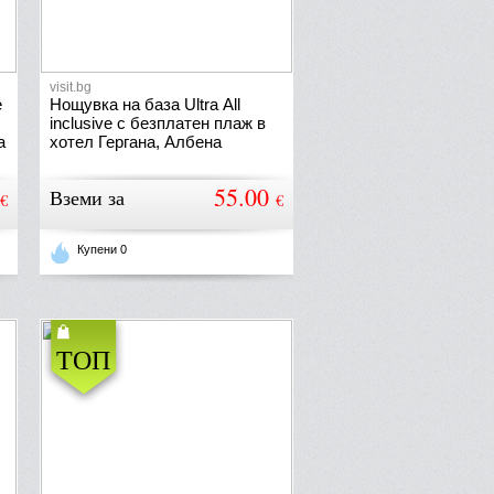
visit.bg
e
Нощувка на база Ultra Аll
inclusive с безплатен плаж в
а
хотел Гергана, Албена
55.00
Вземи за
€
€
Купени 0
ТОП