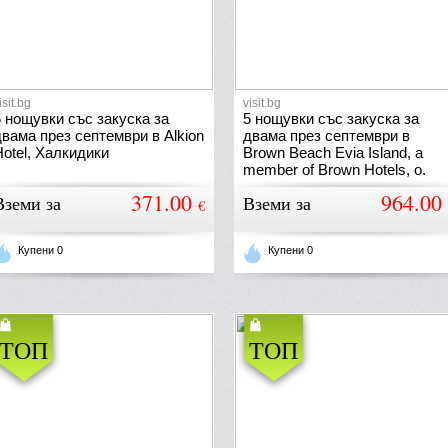
isit.bg
visit.bg
5 нощувки със закуска за
5 нощувки със закуска за
двама през септември в Alkion
двама през септември в
Hotel, Халкидики
Brown Beach Evia Island, a
member of Brown Hotels, о.
Евия
371.00
964.00
Вземи за
Вземи за
€
Купени 0
Купени 0
ТОП
ТОП