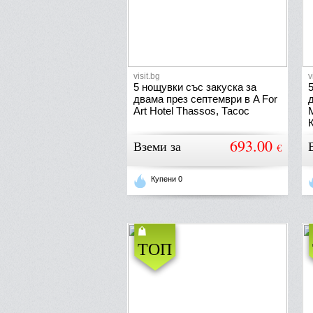
visit.bg
v
5 нощувки със закуска за
5
двама през септември в A For
Art Hotel Thassos, Тасос
M
693.00
Вземи за
€
Купени 0
ТОП