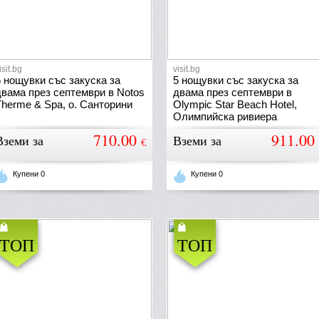
isit.bg
visit.bg
5 нощувки със закуска за
5 нощувки със закуска за
двама през септември в Notos
двама през септември в
Therme & Spa, о. Санторини
Olympic Star Beach Hotel,
Олимпийска ривиера
710.00
911.00
Вземи за
Вземи за
€
Купени 0
Купени 0
ТОП
ТОП