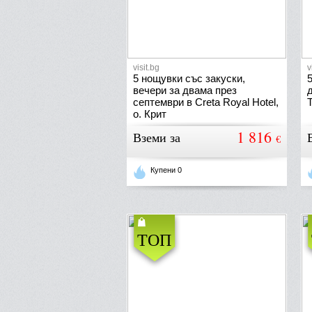
visit.bg
v
5 нощувки със закуски,
вечери за двама през
септември в Creta Royal Hotel,
о. Крит
1 816
Вземи за
€
Купени 0
ТОП