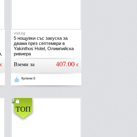
visit.bg
5 нощувки със закуска за
двама през септември в
Yakinthos Hotel, Олимпийска
,
ривиера
407.00
Вземи за
€
€
Купени 0
ТОП