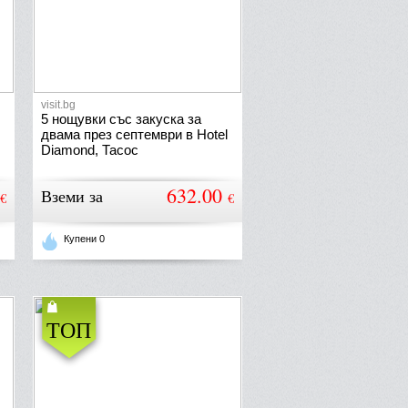
visit.bg
5 нощувки със закуска за
двама през септември в Hotel
Diamond, Тасос
632.00
Вземи за
€
€
Купени 0
ТОП