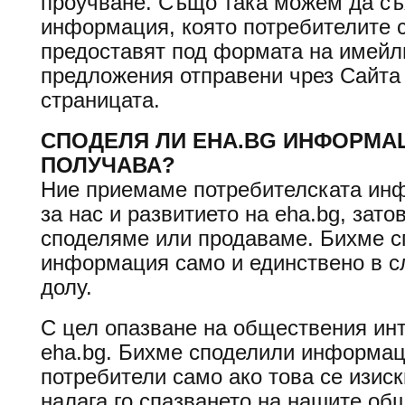
проучване. Също така можем да с
информация, която потребителите 
предоставят под формата на имейли
предложения отправени чрез Сайта
страницата.
СПОДЕЛЯ ЛИ EHA.BG ИНФОРМА
ПОЛУЧАВА?
Ние приемаме потребителската ин
за нас и развитието на eha.bg, зато
споделяме или продаваме. Бихме с
информация само и единствено в с
долу.
С цел опазване на обществения инт
eha.bg. Бихме споделили информац
потребители само ако това се изиск
налага го спазването на нашите об